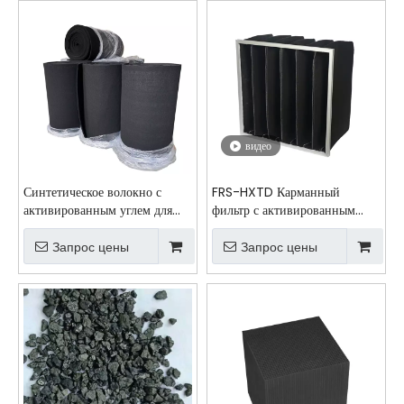
видео
Синтетическое волокно с
FRS-HXTD Карманный
активированным углем для
фильтр с активированным
очистки выхлопных газов
углем для удаления
химического запаха
Запрос цены
Запрос цены