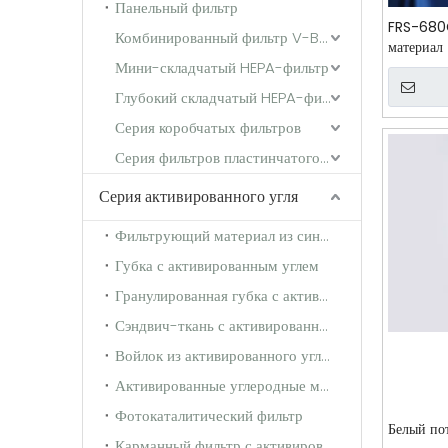
Панельный фильтр
FRS-680
Комбинированный фильтр V-Bank
материал
Мини-складчатый HEPA-фильтр
Глубокий складчатый HEPA-фильтр
Серия коробчатых фильтров
Серия фильтров пластинчатого типа
Серия активированного угля
Фильтрующий материал из синтетического волокна с активированным углем
Губка с активированным углем
Гранулированная губка с активированным углем
Сэндвич-ткань с активированным углем
Войлок из активированного углеродного волокна
Активированные углеродные материалы
Фотокаталитический фильтр
Белый по
Карманный фильтр с активированным углем