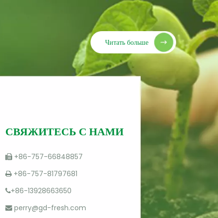
Читать больше
СВЯЖИТЕСЬ С НАМИ
+86-757-66848857

+86-757-81797681

+86-13928663650

perry@gd-fresh.com
