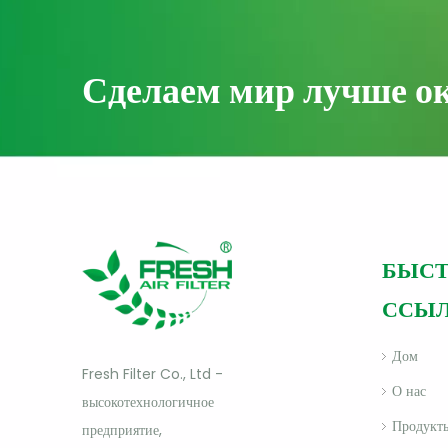
Сделаем мир лучше о
БЫС
ССЫ
Дом
Fresh Filter Co., Ltd -
О нас
высокотехнологичное
Продукт
предприятие,