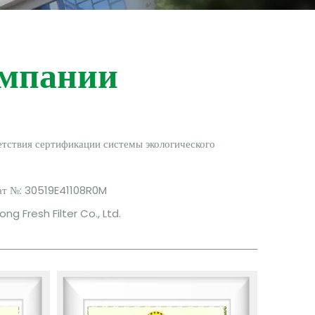
омпании
етствия сертификации системы экологического
ат №: 30519E41108R0M
g Fresh Filter Co., Ltd.