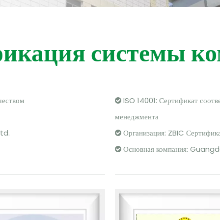
икация системы к
чеством
ISO 14001: Сертификат соотв

менеджмента
td.
Организация: ZBIC Сертифик

Основная компания: Guangdon
