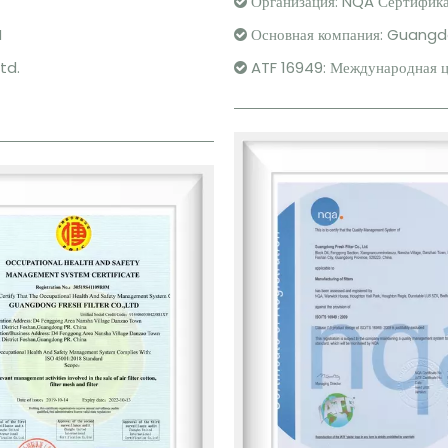
Организация: NQA Сертифика

M
Основная компания: Guangdon

td.
ATF 16949: Международная ц
